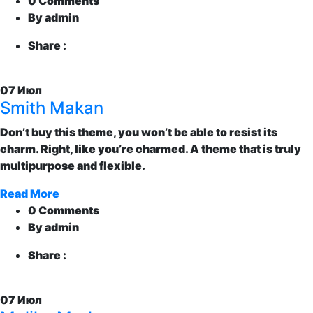
0 Comments
By admin
Share :
07
Июл
Smith Makan
Don’t buy this theme, you won’t be able to resist its
charm. Right, like you’re charmed. A theme that is truly
multipurpose and flexible.
Read More
0 Comments
By admin
Share :
07
Июл