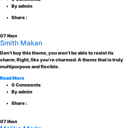
By admin
Share :
07
Июл
Smith Makan
Don’t buy this theme, you won’t be able to resist its
charm. Right, like you’re charmed. A theme that is truly
multipurpose and flexible.
Read More
0 Comments
By admin
Share :
07
Июл