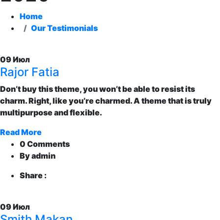
Home
Our Testimonials
09
Июл
Rajor Fatia
Don’t buy this theme, you won’t be able to resist its
charm. Right, like you’re charmed. A theme that is truly
multipurpose and flexible.
Read More
0 Comments
By admin
Share :
09
Июл
Smith Makan